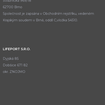
Strážnická 969/18
62700 Brno
Společnost je zapsána v Obchodním rejstříku, vedeném
Krajským soudem v Brně, oddíl C,vložka 54510.
LIFEPORT S.R.O.
Dyjská 85
Dobšice 671 82
okr. ZNOJMO