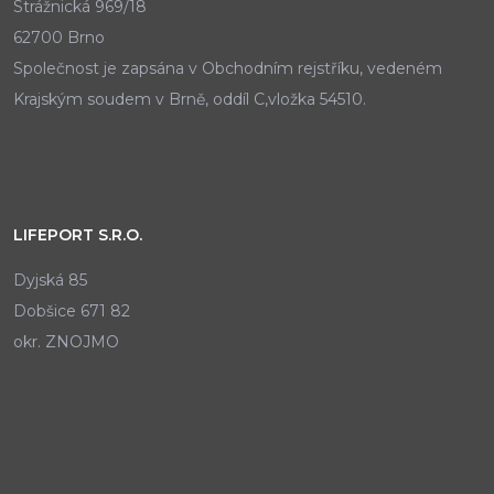
Strážnická 969/18
62700 Brno
Společnost je zapsána v Obchodním rejstříku, vedeném
Krajským soudem v Brně, oddíl C,vložka 54510.
LIFEPORT S.R.O.
Dyjská 85
Dobšice 671 82
okr. ZNOJMO