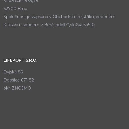
Strážnická 969/18
62700 Brno
Společnost je zapsána v Obchodním rejstříku, vedeném
Krajským soudem v Brně, oddíl C,vložka 54510.
LIFEPORT S.R.O.
Dyjská 85
Dobšice 671 82
okr. ZNOJMO