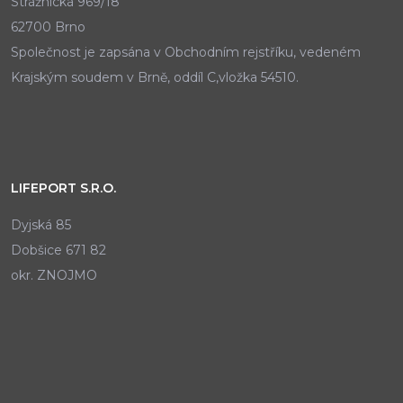
Strážnická 969/18
62700 Brno
Společnost je zapsána v Obchodním rejstříku, vedeném
Krajským soudem v Brně, oddíl C,vložka 54510.
LIFEPORT S.R.O.
Dyjská 85
Dobšice 671 82
okr. ZNOJMO