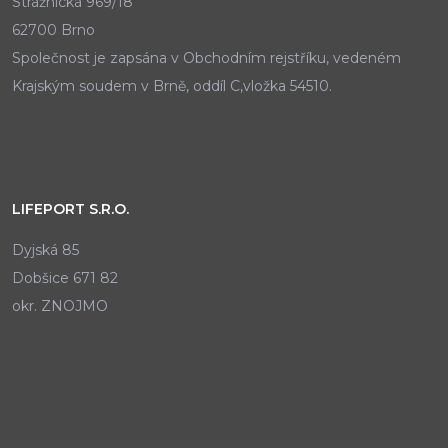
Strážnická 969/18
62700 Brno
Společnost je zapsána v Obchodním rejstříku, vedeném
Krajským soudem v Brně, oddíl C,vložka 54510.
LIFEPORT S.R.O.
Dyjská 85
Dobšice 671 82
okr. ZNOJMO