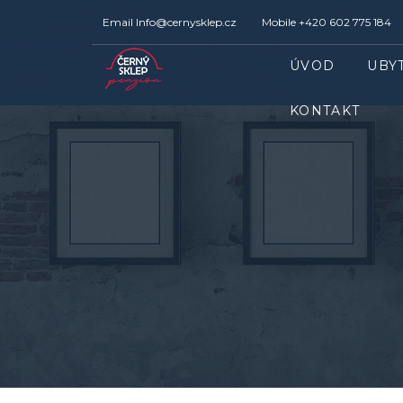
Email
Info@cernysklep.cz
Mobile
+420 602 775 184
ÚVOD
UBY
KONTAKT