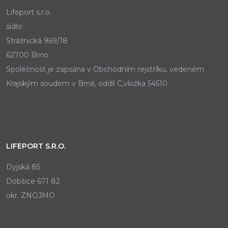
Lifeport s.r.o.
sídlo:
Strážnická 969/18
62700 Brno
Společnost je zapsána v Obchodním rejstříku, vedeném
Krajským soudem v Brně, oddíl C,vložka 54510.
LIFEPORT S.R.O.
Dyjská 85
Dobšice 671 82
okr. ZNOJMO