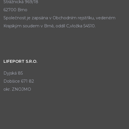
Strážnická 969/18
62700 Brno
Společnost je zapsána v Obchodním rejstříku, vedeném
Krajským soudem v Brně, oddíl C,vložka 54510.
LIFEPORT S.R.O.
Dyjská 85
Dobšice 671 82
okr. ZNOJMO