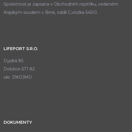
Společnost je zapsána v Obchodním rejstříku, vedeném
Krajským soudem v Brně, oddíl C,vložka 54510.
LIFEPORT S.R.O.
Dyjská 85
Dobšice 671 82
okr. ZNOJMO
DOKUMENTY