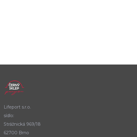
Lifeport s.r.o.
sídlo:
Strážnická 969/18
62700 Brno