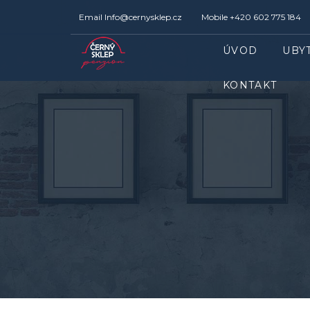
Email
Info@cernysklep.cz
Mobile
+420 602 775 184
ÚVOD
UBY
KONTAKT