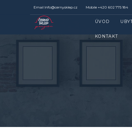
Email
Info@cernysklep.cz
Mobile
+420 602 775 184
ÚVOD
UBY
KONTAKT