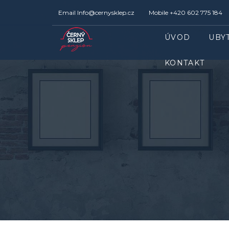
Email
Info@cernysklep.cz
Mobile
+420 602 775 184
ÚVOD
UBY
KONTAKT