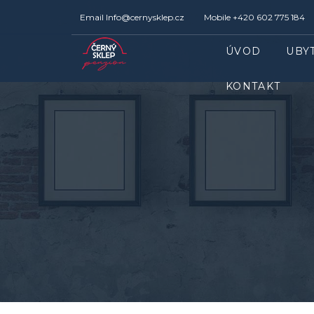
Email
Info@cernysklep.cz
Mobile
+420 602 775 184
ÚVOD
UBY
KONTAKT