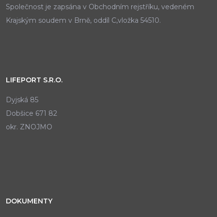
Společnost je zapsána v Obchodním rejstříku, vedeném
Krajským soudem v Brně, oddíl C,vložka 54510.
LIFEPORT S.R.O.
Dyjská 85
Dobšice 671 82
okr. ZNOJMO
DOKUMENTY