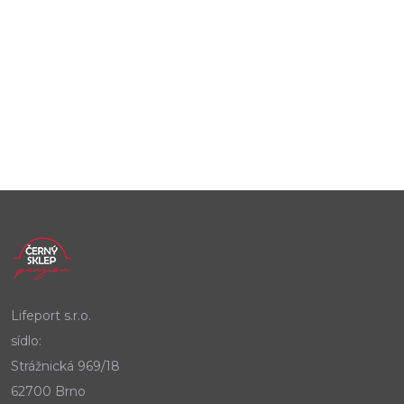
Lifeport s.r.o.
sídlo:
Strážnická 969/18
62700 Brno