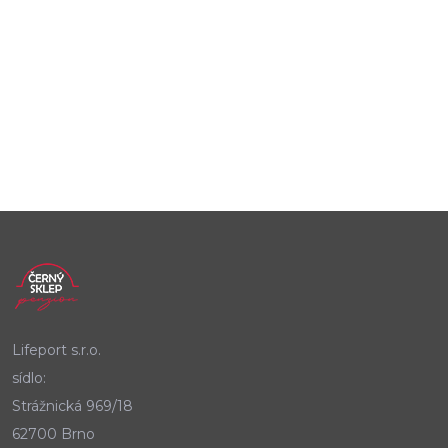
Lifeport s.r.o.
sídlo:
Strážnická 969/18
62700 Brno