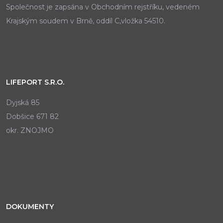
Společnost je zapsána v Obchodním rejstříku, vedeném
Krajským soudem v Brně, oddíl C,vložka 54510.
LIFEPORT S.R.O.
Dyjská 85
Dobšice 671 82
okr. ZNOJMO
DOKUMENTY