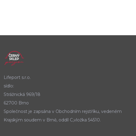
Lifeport s.r.o.
sídlo:
Strážnická 969/18
62700 Brno
Společnost je zapsána v Obchodním rejstříku, vedeném
Krajským soudem v Brně, oddíl C,vložka 54510.