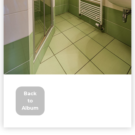
Back
to
Album