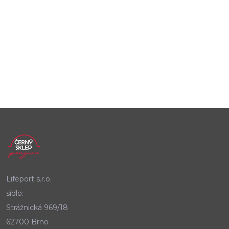
Lifeport s.r.o.
sídlo:
Strážnická 969/18
62700 Brno