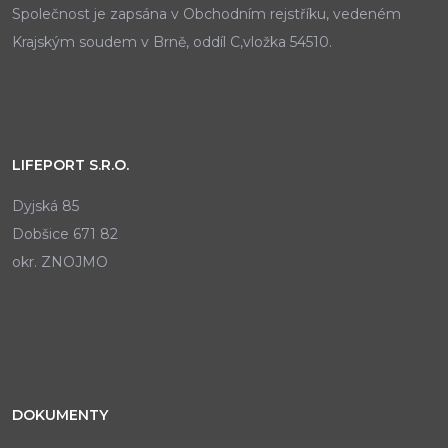
Společnost je zapsána v Obchodním rejstříku, vedeném
Krajským soudem v Brně, oddíl C,vložka 54510.
LIFEPORT S.R.O.
Dyjská 85
Dobšice 671 82
okr. ZNOJMO
DOKUMENTY