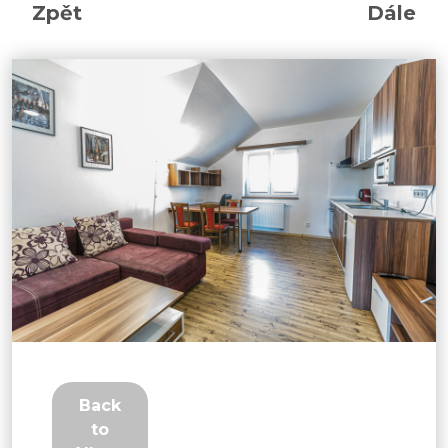
Zpět
Dále
Back
to