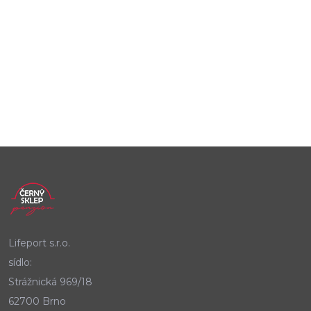
Lifeport s.r.o.
sídlo:
Strážnická 969/18
62700 Brno