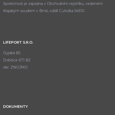
Společnost je zapsána v Obchodním rejstříku, vedeném
Krajským soudem v Brně, oddíl C,vložka 54510.
LIFEPORT S.R.O.
Dyjská 85
Dobšice 671 82
okr. ZNOJMO
DOKUMENTY