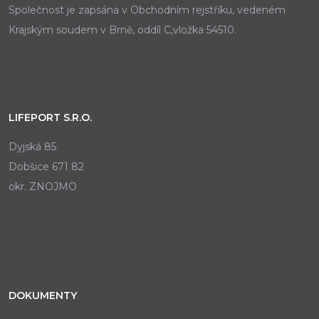
Společnost je zapsána v Obchodním rejstříku, vedeném
Krajským soudem v Brně, oddíl C,vložka 54510.
LIFEPORT S.R.O.
Dyjská 85
Dobšice 671 82
okr. ZNOJMO
DOKUMENTY