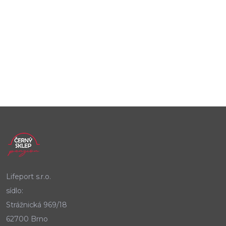
Lifeport s.r.o.
sídlo:
Strážnická 969/18
62700 Brno