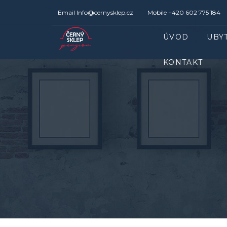
Email
Info@cernysklep.cz
Mobile
+420 602 775 184
ÚVOD
UBY
KONTAKT