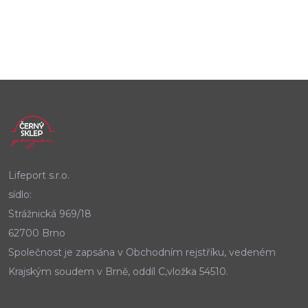
Lifeport s.r.o.
sídlo:
Strážnická 969/18
62700 Brno
Společnost je zapsána v Obchodním rejstříku, vedeném
Krajským soudem v Brně, oddíl C,vložka 54510.