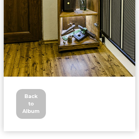
Back
to
Album