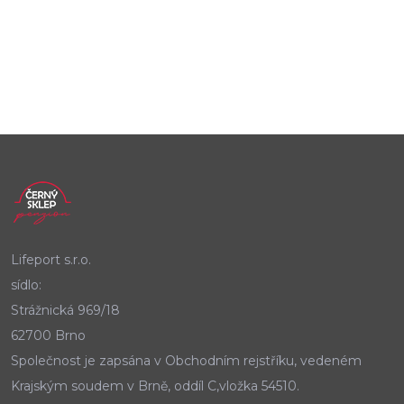
Lifeport s.r.o.
sídlo:
Strážnická 969/18
62700 Brno
Společnost je zapsána v Obchodním rejstříku, vedeném
Krajským soudem v Brně, oddíl C,vložka 54510.