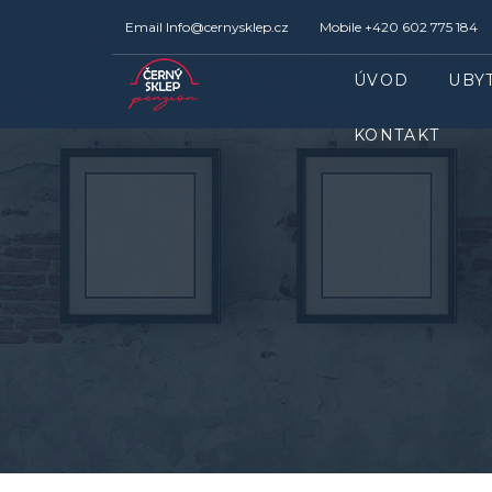
Email
Info@cernysklep.cz
Mobile
+420 602 775 184
ÚVOD
UBY
KONTAKT