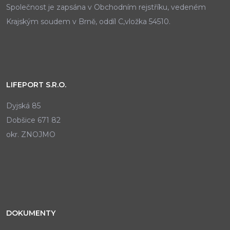
Společnost je zapsána v Obchodním rejstříku, vedeném
Krajským soudem v Brně, oddíl C,vložka 54510.
LIFEPORT S.R.O.
Dyjská 85
Dobšice 671 82
okr. ZNOJMO
DOKUMENTY