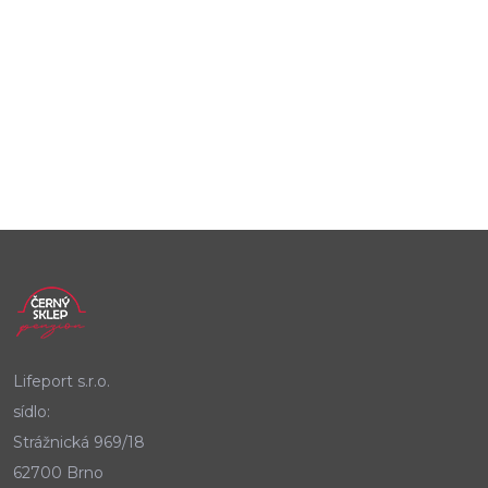
Lifeport s.r.o.
sídlo:
Strážnická 969/18
62700 Brno