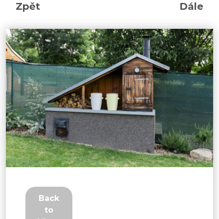
Zpět
Dále
Back
to