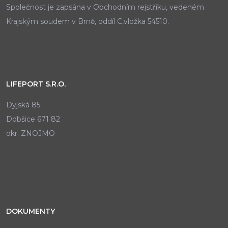
Společnost je zapsána v Obchodním rejstříku, vedeném
Krajským soudem v Brně, oddíl C,vložka 54510.
LIFEPORT S.R.O.
Dyjská 85
Dobšice 671 82
okr. ZNOJMO
DOKUMENTY