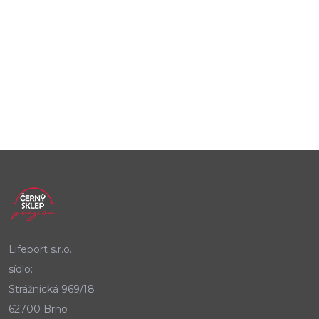
Lifeport s.r.o.
sídlo:
Strážnická 969/18
62700 Brno