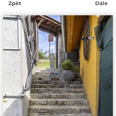
Zpět
Dále