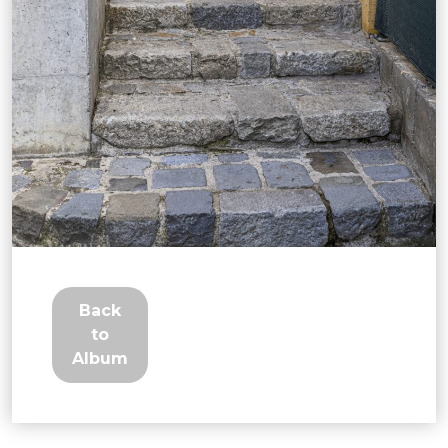
Back
to
Album