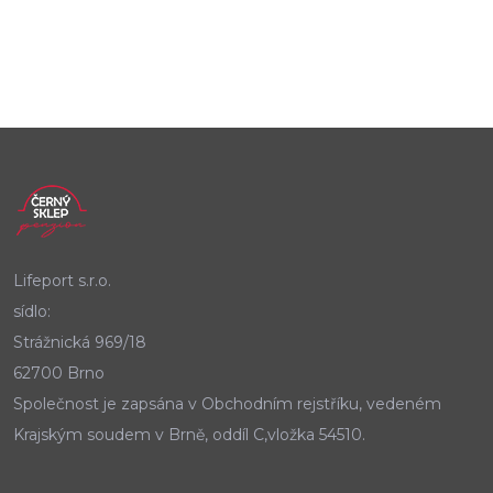
Lifeport s.r.o.
sídlo:
Strážnická 969/18
62700 Brno
Společnost je zapsána v Obchodním rejstříku, vedeném
Krajským soudem v Brně, oddíl C,vložka 54510.